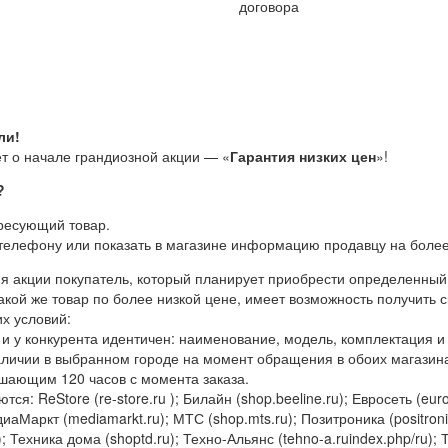
договора
ли!
т о начале грандиозной акции — «
Гарантия низких цен
»!
?
ресующий товар.
телефону или показать в магазине информацию продавцу на более
ия акции покупатель, который планирует приобрести определенный 
акой же товар по более низкой цене, имеет возможность получить 
х условий:
 и у конкурента идентичен: наименование, модель, комплектация и
наличии в выбранном городе на момент обращения в обоих магазина
шающим 120 часов с момента заказа.
тся: ReStore (re-store.ru ); Билайн (shop.beeline.ru); Евросеть (eur
аМаркт (mediamarkt.ru); МТС (shop.mts.ru); Позитроника (positronica.r
); Техника дома (shoptd.ru); Техно-Альянс (tehno-a.ruindex.php/ru); 