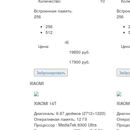
Количество:
10
Коли
Встроенная память:
Встрое
256
256
256
512
гБ
Цена:
Цена
19850
руб.
17900
руб.
Забронировать
Забр
XIAOMI
XIAOMI 14T
XIAOMI
Диагональ: 6.67 дюймов (2712×1220)
Диагон
Оперативная память: 12 Гб
Операт
Процессор : MediaTek 8300 Ultra
Процес