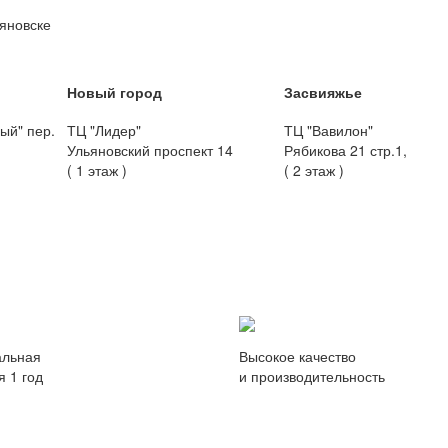
ьяновске
Новый город
Засвияжье
ый" пер.
ТЦ "Лидер"
ТЦ "Вавилон"
Ульяновский проспект 14
Рябикова 21 стр.1,
( 1 этаж )
( 2 этаж )
льная
Высокое качество
я 1 год
и производительность