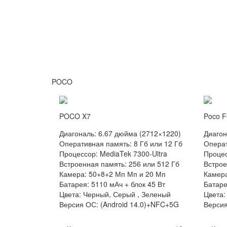
POCO
POCO X7
Poco F
Диагональ: 6.67 дюйма (2712×1220)
Диагон
Оперативная память: 8 Гб или 12 Гб
Операт
Процессор: MediaTek 7300-Ultra
Процес
Встроенная память: 256 или 512 Гб
Встрое
Камера: 50+8+2 Мп Мп и 20 Мп
Камера
Батарея: 5110 мАч + блок 45 Вт
Батаре
Цвета: Черный, Серый , Зеленый
Цвета:
Версия ОС: (Android 14.0)+NFC+5G
Версия