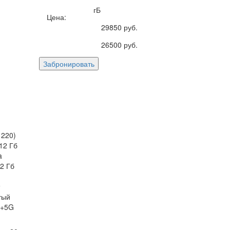
гБ
Цена:
29850
руб.
26500
руб.
Забронировать
1220)
12 Гб
a
2 Гб
тый
C+5G