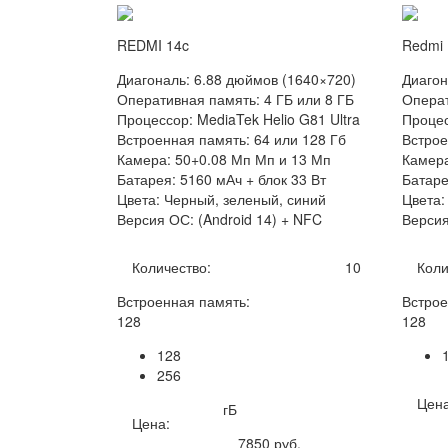
REDMI 14c
Redmi 
Диагональ: 6.88 дюймов (1640×720)
Диагон
Оперативная память: 4 ГБ или 8 ГБ
Операт
Процессор: MediaTek Helio G81 Ultra
Процес
Встроенная память: 64 или 128 Гб
Встрое
Камера: 50+0.08 Мп Мп и 13 Мп
Камера
Батарея: 5160 мАч + блок 33 Вт
Батаре
Цвета: Черный, зеленый, синий
Цвета:
Версия ОС: (Android 14) + NFC
Версия
Количество:
10
Коли
Встроенная память:
Встрое
128
128
128
256
Цена
гБ
Цена:
7850
руб.