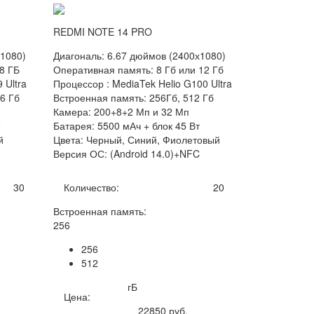
REDMI NOTE 14 PRO
х1080)
Диагональ: 6.67 дюймов (2400х1080)
8 ГБ
Оперативная память: 8 Гб или 12 Гб
 Ultra
Процессор : MediaTek Helio G100 Ultra
6 Гб
Встроенная память: 256Гб, 512 Гб
Камера: 200+8+2 Мп и 32 Мп
Батарея: 5500 мАч + блок 45 Вт
й
Цвета: Черный, Синий, Фиолетовый
Версия ОС: (Android 14.0)+NFC
30
Количество:
20
Встроенная память:
256
256
512
гБ
Цена:
22850
руб.