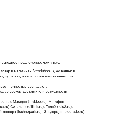
 выгоднее предложение, чем у нас.
товар в магазинах Brendshop73, но нашел в
скидку от найденной более низкой цены при
 цвет полностью совпадают;
х, со сроком доставки или возможности
oset.ru); М.видео (mvideo.ru); Мегафон
u);Ситилинк (citilink.ru); Теле2 (tele2.ru);
Технопарк (technopark.ru); Эльдорадо (eldorado.ru);