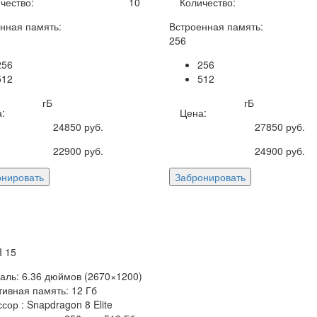
чество:
10
Количество:
нная память:
Встроенная память:
256
256
256
512
512
гБ
гБ
:
Цена:
24850
руб.
27850
руб.
22900
руб.
24900
руб.
онировать
Забронировать
 15
аль: 6.36 дюймов (2670×1200)
ивная память: 12 Гб
сор : Snapdragon 8 Elite