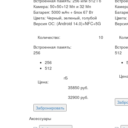
Встроенная память: 256 или 512 Гб
Встрое
Камера: 50+50+12 Мп и 32 Мп
Камера
Батарея: 5000 мАч + блок 67 Вт
Батаре
Цвета: Черный, зеленый, голубой
Цвета:
Версия ОС: (Android 14.0)+NFC+5G
Версия
Количество:
10
Коли
Встроенная память:
Встрое
256
512
256
512
Цена
гБ
Цена:
35850
руб.
32900
руб.
Забр
Забронировать
Аксессуары