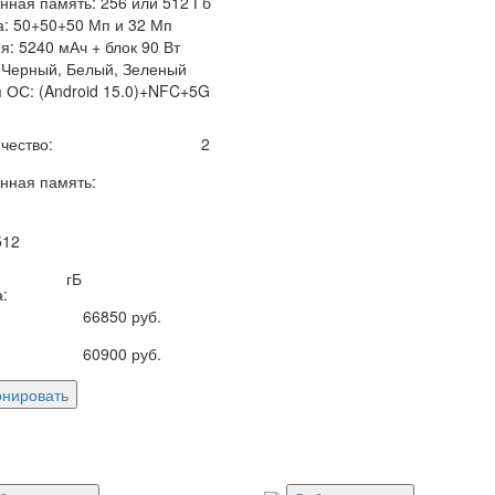
нная память: 256 или 512 Гб
: 50+50+50 Мп и 32 Мп
я: 5240 мАч + блок 90 Вт
 Черный, Белый, Зеленый
 ОС: (Android 15.0)+NFC+5G
чество:
2
нная память:
512
гБ
:
66850
руб.
60900
руб.
онировать