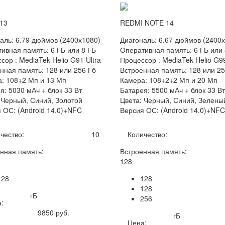
13
REDMI NOTE 14
аль: 6.79 дюймов (2400х1080)
Диагональ: 6.67 дюймов (2400
ивная память: 6 ГБ или 8 ГБ
Оперативная память: 6 ГБ или 
сор : MediaTek Helio G91 Ultra
Процессор : MediaTek Helio G99
нная память: 128 или 256 Гб
Встроенная память: 128 или 25
: 108+2 Мп и 13 Мп
Камера: 108+2+2 Мп и 20 Мп
я: 5030 мАч + блок 33 Вт
Батарея: 5500 мАч + блок 33 Вт
 Черный, Синий, Золотой
Цвета: Черный, Синий, Зелены
 ОС: (Android 14.0)+NFC
Версия ОС: (Android 14.0)+NFC
чество:
10
Количество:
нная память:
Встроенная память:
128
128
128
128
гБ
256
:
9850
руб.
гБ
Цена: