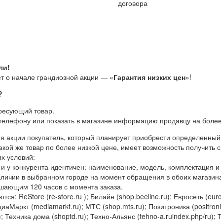
договора
ли!
т о начале грандиозной акции — «
Гарантия низких цен
»!
?
ресующий товар.
телефону или показать в магазине информацию продавцу на более
ия акции покупатель, который планирует приобрести определенный 
акой же товар по более низкой цене, имеет возможность получить 
х условий:
 и у конкурента идентичен: наименование, модель, комплектация и
наличии в выбранном городе на момент обращения в обоих магазина
шающим 120 часов с момента заказа.
тся: ReStore (re-store.ru ); Билайн (shop.beeline.ru); Евросеть (eur
аМаркт (mediamarkt.ru); МТС (shop.mts.ru); Позитроника (positronica.r
); Техника дома (shoptd.ru); Техно-Альянс (tehno-a.ruindex.php/ru); 