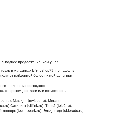
 выгоднее предложение, чем у нас.
товар в магазинах Brendshop73, но нашел в
скидку от найденной более низкой цены при
 цвет полностью совпадают;
х, со сроком доставки или возможности
oset.ru); М.видео (mvideo.ru); Мегафон
u);Ситилинк (citilink.ru); Теле2 (tele2.ru);
Технопарк (technopark.ru); Эльдорадо (eldorado.ru);