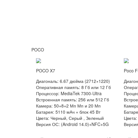
POCO
POCO X7
Poco F
Диагональ: 6.67 дюйма (2712×1220)
Диагон
Оперативная память: 8 Гб или 12 Гб
Операт
Процессор: MediaTek 7300-Ultra
Процес
Встроенная память: 256 или 512 Гб
Встрое
Камера: 50+8+2 Мп Мп и 20 Мп
Камера
Батарея: 5110 мАч + блок 45 Вт
Батаре
Цвета: Черный, Серый , Зеленый
Цвета:
Версия ОС: (Android 14.0)+NFC+5G
Версия