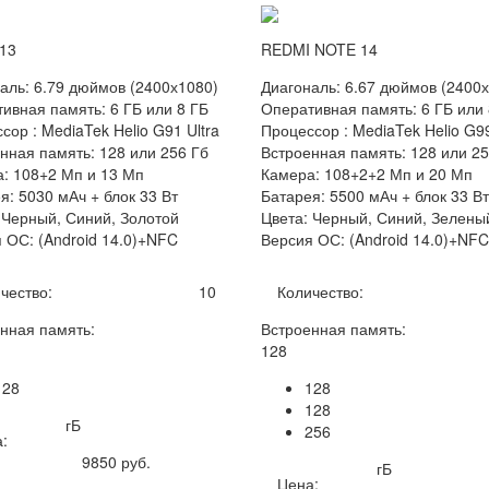
13
REDMI NOTE 14
аль: 6.79 дюймов (2400х1080)
Диагональ: 6.67 дюймов (2400
ивная память: 6 ГБ или 8 ГБ
Оперативная память: 6 ГБ или 
сор : MediaTek Helio G91 Ultra
Процессор : MediaTek Helio G99
нная память: 128 или 256 Гб
Встроенная память: 128 или 25
: 108+2 Мп и 13 Мп
Камера: 108+2+2 Мп и 20 Мп
я: 5030 мАч + блок 33 Вт
Батарея: 5500 мАч + блок 33 Вт
 Черный, Синий, Золотой
Цвета: Черный, Синий, Зелены
 ОС: (Android 14.0)+NFC
Версия ОС: (Android 14.0)+NFC
чество:
10
Количество:
нная память:
Встроенная память:
128
128
128
128
гБ
256
:
9850
руб.
гБ
Цена: