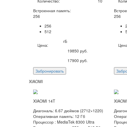
Количество:
10
Коли
Встроенная память:
Встрое
256
256
256
512
гБ
Цена:
Цена
19850
руб.
17900
руб.
Забронировать
Забр
XIAOMI
XIAOMI 14T
XIAOMI
Диагональ: 6.67 дюймов (2712×1220)
Диагон
Оперативная память: 12 Гб
Операт
Процессор : MediaTek 8300 Ultra
Процес