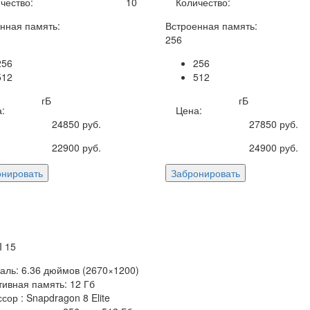
чество:
10
Количество:
нная память:
Встроенная память:
256
256
256
512
512
гБ
гБ
:
Цена:
24850
руб.
27850
руб.
22900
руб.
24900
руб.
онировать
Забронировать
 15
аль: 6.36 дюймов (2670×1200)
ивная память: 12 Гб
сор : Snapdragon 8 Elite