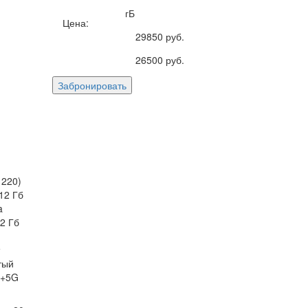
гБ
Цена:
29850
руб.
26500
руб.
Забронировать
1220)
12 Гб
a
2 Гб
тый
C+5G