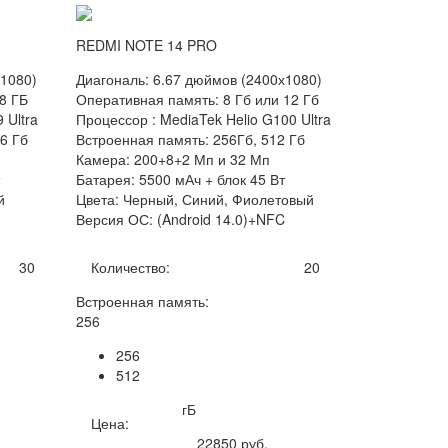
REDMI NOTE 14 PRO
х1080)
Диагональ: 6.67 дюймов (2400х1080)
8 ГБ
Оперативная память: 8 Гб или 12 Гб
 Ultra
Процессор : MediaTek Helio G100 Ultra
6 Гб
Встроенная память: 256Гб, 512 Гб
Камера: 200+8+2 Мп и 32 Мп
Батарея: 5500 мАч + блок 45 Вт
й
Цвета: Черный, Синий, Фиолетовый
Версия ОС: (Android 14.0)+NFC
30
Количество:
20
Встроенная память:
256
256
512
гБ
Цена:
22850
руб.