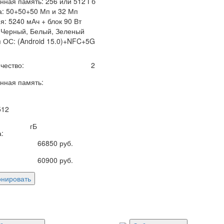
нная память: 256 или 512 Гб
: 50+50+50 Мп и 32 Мп
я: 5240 мАч + блок 90 Вт
 Черный, Белый, Зеленый
 ОС: (Android 15.0)+NFC+5G
чество:
2
нная память:
512
гБ
:
66850
руб.
60900
руб.
онировать