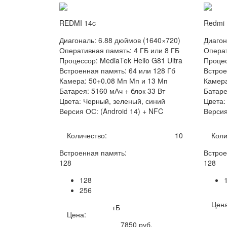
REDMI 14c
Redmi 
Диагональ: 6.88 дюймов (1640×720)
Диагон
Оперативная память: 4 ГБ или 8 ГБ
Операт
Процессор: MediaTek Helio G81 Ultra
Процес
Встроенная память: 64 или 128 Гб
Встрое
Камера: 50+0.08 Мп Мп и 13 Мп
Камера
Батарея: 5160 мАч + блок 33 Вт
Батаре
Цвета: Черный, зеленый, синий
Цвета:
Версия ОС: (Android 14) + NFC
Версия
Количество:
10
Коли
Встроенная память:
Встрое
128
128
128
256
Цена
гБ
Цена:
7850
руб.