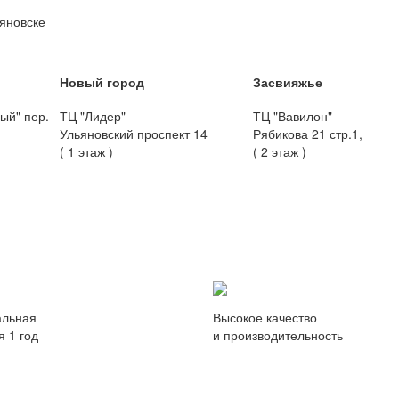
ьяновске
Новый город
Засвияжье
ый" пер.
ТЦ "Лидер"
ТЦ "Вавилон"
Ульяновский проспект 14
Рябикова 21 стр.1,
( 1 этаж )
( 2 этаж )
льная
Высокое качество
я 1 год
и производительность