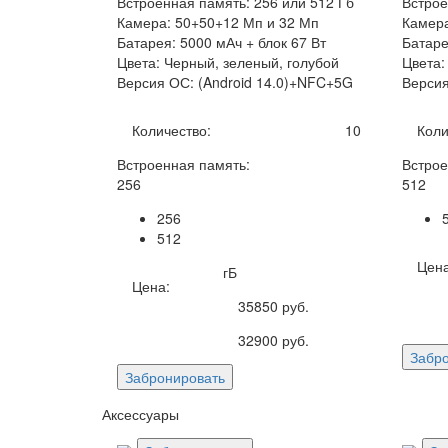
Встроенная память: 256 или 512 Гб
Встрое
Камера: 50+50+12 Мп и 32 Мп
Камера
Батарея: 5000 мАч + блок 67 Вт
Батаре
Цвета: Черный, зеленый, голубой
Цвета:
Версия ОС: (Android 14.0)+NFC+5G
Версия
Количество:
10
Коли
Встроенная память:
Встрое
256
512
256
512
Цена
гБ
Цена:
35850
руб.
32900
руб.
Забр
Забронировать
Аксессуары