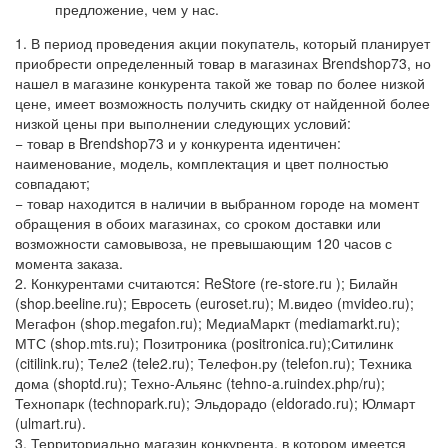
предложение, чем у нас.
1. В период проведения акции покупатель, который планирует
приобрести определенный товар в магазинах Brendshop73, но
нашел в магазине конкурента такой же товар по более низкой
цене, имеет возможность получить скидку от найденной более
низкой цены при выполнении следующих условий:
− товар в Brendshop73 и у конкурента идентичен:
наименование, модель, комплектация и цвет полностью
совпадают;
− товар находится в наличии в выбранном городе на момент
обращения в обоих магазинах, со сроком доставки или
возможности самовывоза, не превышающим 120 часов с
момента заказа.
2. Конкурентами считаются: ReStore (re-store.ru ); Билайн
(shop.beeline.ru); Евросеть (euroset.ru); М.видео (mvideo.ru);
Мегафон (shop.megafon.ru); МедиаМаркт (mediamarkt.ru);
МТС (shop.mts.ru); Позитроника (positronica.ru);Ситилинк
(citilink.ru); Теле2 (tele2.ru); Телефон.ру (telefon.ru); Техника
дома (shoptd.ru); Техно-Альянс (tehno-a.ruindex.php/ru);
Технопарк (technopark.ru); Эльдорадо (eldorado.ru); Юлмарт
(ulmart.ru).
3. Территориально магазин конкурента, в котором имеется