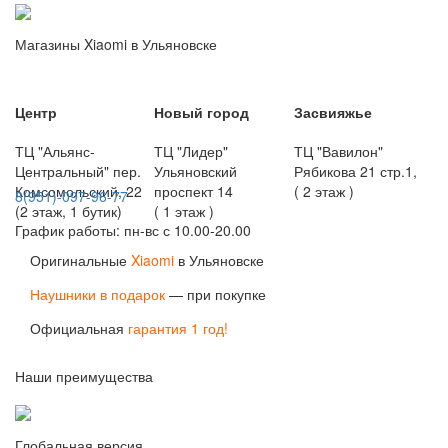
Магазины Xiaomi в Ульяновске
Центр
Новый город
Засвияжье
ТЦ "Альянс-
ТЦ "Лидер"
ТЦ "Вавилон"
Центральный" пер.
Ульяновский
Рябикова 21 стр.1,
Комсомольский, 22
проспект 14
( 2 этаж )
8(951)-097-96-77
(2 этаж, 1 бутик)
( 1 этаж )
График работы: пн-вс с 10.00-20.00
Оригинальные
Xiaomi
в Ульяновске
Наушники в подарок
— при покупке
Официальная
гарантия 1 год!
Наши преимущества
Глобальная версия