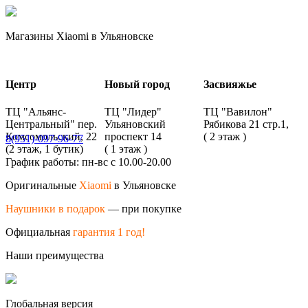
Магазины Xiaomi в Ульяновске
Центр
Новый город
Засвияжье
ТЦ "Альянс-
ТЦ "Лидер"
ТЦ "Вавилон"
Центральный" пер.
Ульяновский
Рябикова 21 стр.1,
Комсомольский, 22
проспект 14
( 2 этаж )
8(951)-097-96-77
(2 этаж, 1 бутик)
( 1 этаж )
График работы: пн-вс с 10.00-20.00
Оригинальные
Xiaomi
в Ульяновске
Наушники в подарок
— при покупке
Официальная
гарантия 1 год!
Наши преимущества
Глобальная версия