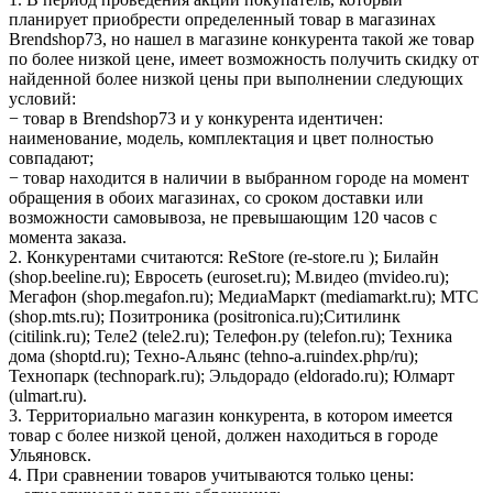
планирует приобрести определенный товар в магазинах
Brendshop73, но нашел в магазине конкурента такой же товар
по более низкой цене, имеет возможность получить скидку от
найденной более низкой цены при выполнении следующих
условий:
− товар в Brendshop73 и у конкурента идентичен:
наименование, модель, комплектация и цвет полностью
совпадают;
− товар находится в наличии в выбранном городе на момент
обращения в обоих магазинах, со сроком доставки или
возможности самовывоза, не превышающим 120 часов с
момента заказа.
2. Конкурентами считаются: ReStore (re-store.ru ); Билайн
(shop.beeline.ru); Евросеть (euroset.ru); М.видео (mvideo.ru);
Мегафон (shop.megafon.ru); МедиаМаркт (mediamarkt.ru); МТС
(shop.mts.ru); Позитроника (positronica.ru);Ситилинк
(citilink.ru); Теле2 (tele2.ru); Телефон.ру (telefon.ru); Техника
дома (shoptd.ru); Техно-Альянс (tehno-a.ruindex.php/ru);
Технопарк (technopark.ru); Эльдорадо (eldorado.ru); Юлмарт
(ulmart.ru).
3. Территориально магазин конкурента, в котором имеется
товар с более низкой ценой, должен находиться в городе
Ульяновск.
4. При сравнении товаров учитываются только цены: